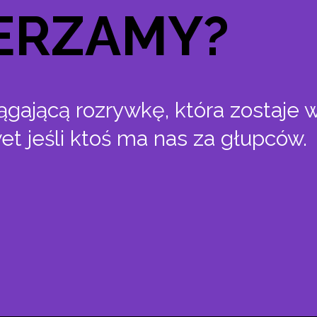
ERZAMY?
gającą rozrywkę, która zostaje 
t jeśli ktoś ma nas za głupców.