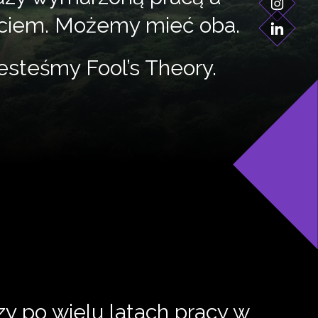
iem. Możemy mieć oba.
esteśmy Fool’s Theory.
zy po wielu latach pracy w