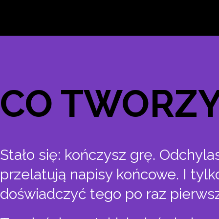
CO TWORZ
Stało się: kończysz grę. Odchyla
przelatują napisy końcowe. I tyl
doświadczyć tego po raz pierws