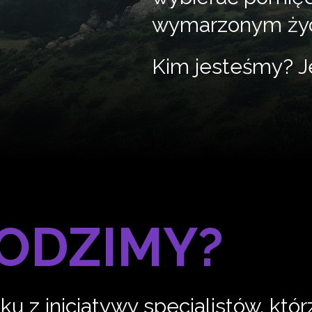
wymarzonym życ
Kim jesteśmy? J
ODZIMY?
u z inicjatywy specjalistów, któr