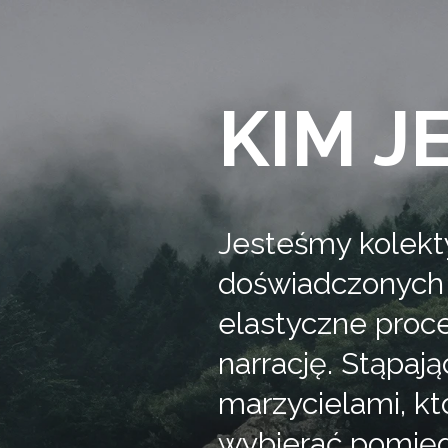
KIM J
Jesteśmy kolek
doświadczonych
elastyczne proce
narrację. Stąpaj
marzycielami, kt
wybierać pomię