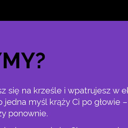
YMY?
sz się na krześle i wpatrujesz w 
ko jedna myśl krąży Ci po głowie 
zy ponownie.