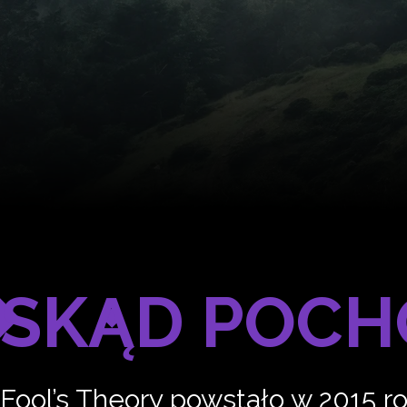
SKĄD POCH
Fool’s Theory powstało w 2015 rok