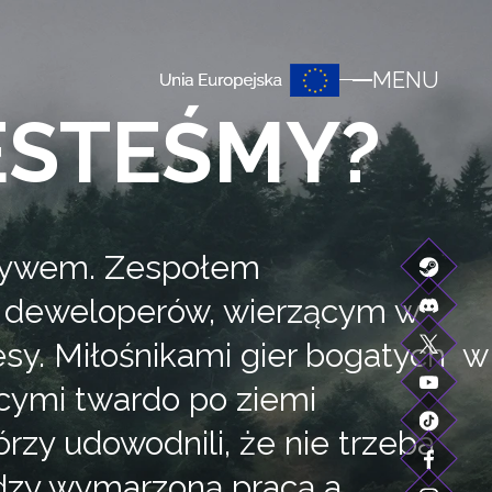
MENU
ESTEŚMY?
tywem. Zespołem
 deweloperów, wierzącym w
sy. Miłośnikami gier bogatych w
ącymi twardo po ziemi
órzy udowodnili, że nie trzeba
dzy wymarzoną pracą a