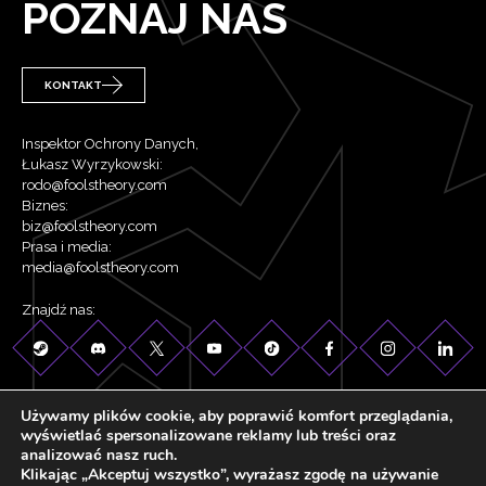
POZNAJ NAS
KONTAKT
Inspektor Ochrony Danych,
Łukasz Wyrzykowski:
rodo@foolstheory.com
Biznes:
biz@foolstheory.com
Prasa i media:
media@foolstheory.com
Znajdź nas:
Używamy plików cookie, aby poprawić komfort przeglądania,
wyświetlać spersonalizowane reklamy lub treści oraz
analizować nasz ruch.
©2026 Fool's Theory . Wszelkie prawa zastrzeżone.
Klikając „Akceptuj wszystko”, wyrażasz zgodę na używanie