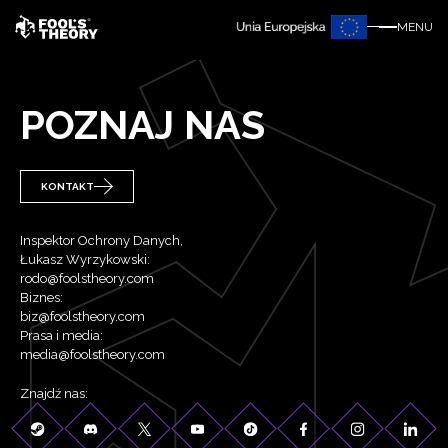
MENU
POZNAJ NAS
KONTAKT
Inspektor Ochrony Danych,
Łukasz Wyrzykowski:
rodo@foolstheory.com
Biznes:
biz@foolstheory.com
Prasa i media:
media@foolstheory.com
Znajdź nas: