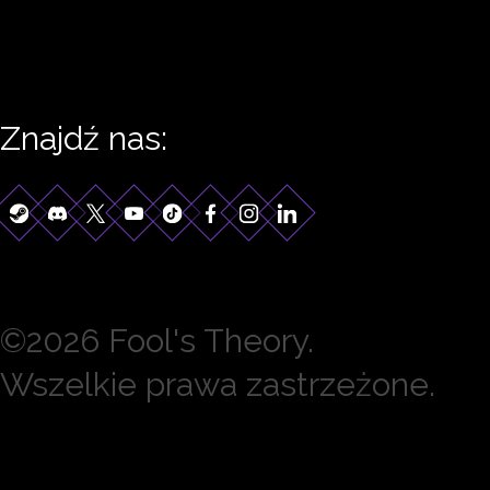
Znajdź nas:
©2026 Fool's Theory.
Wszelkie prawa zastrzeżone.