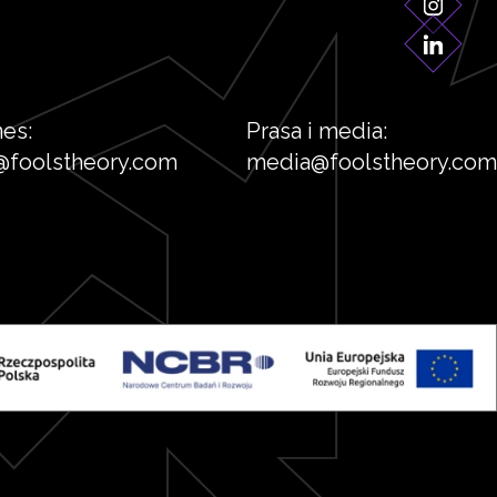
nes:
Prasa i media:
@foolstheory.com
media@foolstheory.com