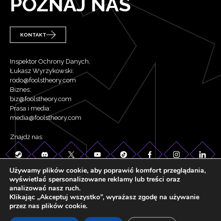
POZNAJ NAS
KONTAKT
Inspektor Ochrony Danych,
Łukasz Wyrzykowski:
rodo@foolstheory.com
Biznes:
biz@foolstheory.com
Prasa i media:
media@foolstheory.com
Znajdź nas:
Używamy plików cookie, aby poprawić komfort przeglądania,
wyświetlać spersonalizowane reklamy lub treści oraz
analizować nasz ruch.
Klikając „Akceptuj wszystko”, wyrażasz zgodę na używanie
przez nas plików cookie.
©2026 Fool's Theory . Wszelkie prawa zastrzeżone.