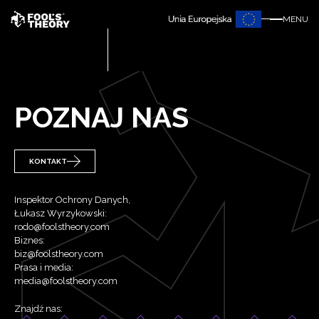
MENU
POZNAJ NAS
KONTAKT
Inspektor Ochrony Danych,
Łukasz Wyrzykowski:
rodo@foolstheory.com
Biznes:
biz@foolstheory.com
Prasa i media:
media@foolstheory.com
Znajdź nas: