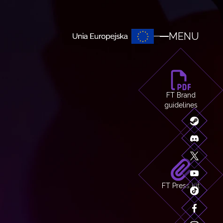
MENU
FT Brand
guidelines
FT Press Kit