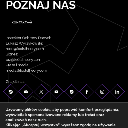
POZNAJ NAS
KONTAKT
Inspektor Ochrony Danych,
Łukasz Wyrzykowski:
rodo@foolstheory.com
Biznes:
biz@foolstheory.com
Prasa i media:
media@foolstheory.com
Znajdź nas:
Używamy plików cookie, aby poprawić komfort przeglądania,
wyświetlać spersonalizowane reklamy lub treści oraz
analizować nasz ruch.
©2026 Fool's Theory . Wszelkie prawa zastrzeżone.
Klikając „Akceptuj wszystko”, wyrażasz zgodę na używanie