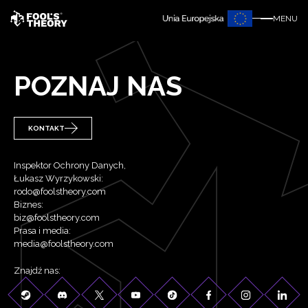
MENU
POZNAJ NAS
KONTAKT
Inspektor Ochrony Danych,
Łukasz Wyrzykowski:
rodo@foolstheory.com
Biznes:
biz@foolstheory.com
Prasa i media:
media@foolstheory.com
Znajdź nas: