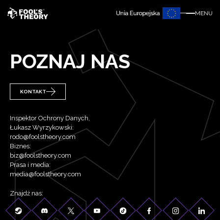
MENU
POZNAJ NAS
KONTAKT
Inspektor Ochrony Danych,
Łukasz Wyrzykowski:
rodo@foolstheory.com
Biznes:
biz@foolstheory.com
Prasa i media:
media@foolstheory.com
Znajdź nas: